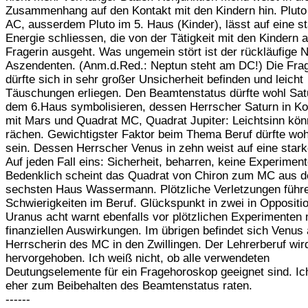
Zusammenhang auf den Kontakt mit den Kindern hin. Pluto
AC, ausserdem Pluto im 5. Haus (Kinder), lässt auf eine s
Energie schliessen, die von der Tätigkeit mit den Kindern a
Fragerin ausgeht. Was ungemein stört ist der rückläufige
Aszendenten. (Anm.d.Red.: Neptun steht am DC!) Die Frag
dürfte sich in sehr großer Unsicherheit befinden und leicht
Täuschungen erliegen. Den Beamtenstatus dürfte wohl Sat
dem 6.Haus symbolisieren, dessen Herrscher Saturn in Ko
mit Mars und Quadrat MC, Quadrat Jupiter: Leichtsinn kön
rächen. Gewichtigster Faktor beim Thema Beruf dürfte wo
sein. Dessen Herrscher Venus in zehn weist auf eine stark
Auf jeden Fall eins: Sicherheit, beharren, keine Experiment
Bedenklich scheint das Quadrat von Chiron zum MC aus 
sechsten Haus Wassermann. Plötzliche Verletzungen führ
Schwierigkeiten im Beruf. Glückspunkt in zwei in Oppositi
Uranus acht warnt ebenfalls vor plötzlichen Experimenten 
finanziellen Auswirkungen. Im übrigen befindet sich Venus 
Herrscherin des MC in den Zwillingen. Der Lehrerberuf wir
hervorgehoben. Ich weiß nicht, ob alle verwendeten
Deutungselemente für ein Fragehoroskop geeignet sind. Ic
eher zum Beibehalten des Beamtenstatus raten.
------