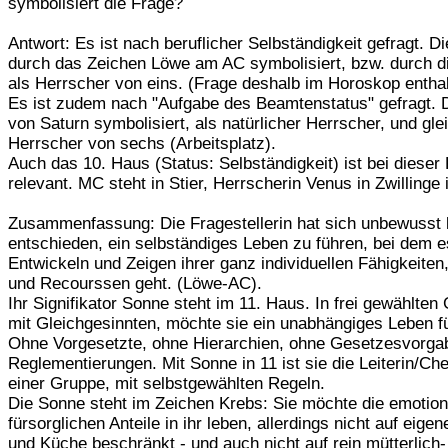
symbolisiert die Frage?
Antwort: Es ist nach beruflicher Selbständigkeit gefragt. Di
durch das Zeichen Löwe am AC symbolisiert, bzw. durch d
als Herrscher von eins. (Frage deshalb im Horoskop enthal
Es ist zudem nach "Aufgabe des Beamtenstatus" gefragt. D
von Saturn symbolisiert, als natürlicher Herrscher, und glei
Herrscher von sechs (Arbeitsplatz).
Auch das 10. Haus (Status: Selbständigkeit) ist bei dieser
relevant. MC steht in Stier, Herrscherin Venus in Zwillinge 
Zusammenfassung: Die Fragestellerin hat sich unbewusst 
entschieden, ein selbständiges Leben zu führen, bei dem 
Entwickeln und Zeigen ihrer ganz individuellen Fähigkeiten,
und Recourssen geht. (Löwe-AC).
Ihr Signifikator Sonne steht im 11. Haus. In frei gewählten
mit Gleichgesinnten, möchte sie ein unabhängiges Leben f
Ohne Vorgesetzte, ohne Hierarchien, ohne Gesetzesvorga
Reglementierungen. Mit Sonne in 11 ist sie die Leiterin/Che
einer Gruppe, mit selbstgewählten Regeln.
Die Sonne steht im Zeichen Krebs: Sie möchte die emotion
fürsorglichen Anteile in ihr leben, allerdings nicht auf eige
und Küche beschränkt - und auch nicht auf rein mütterlich-