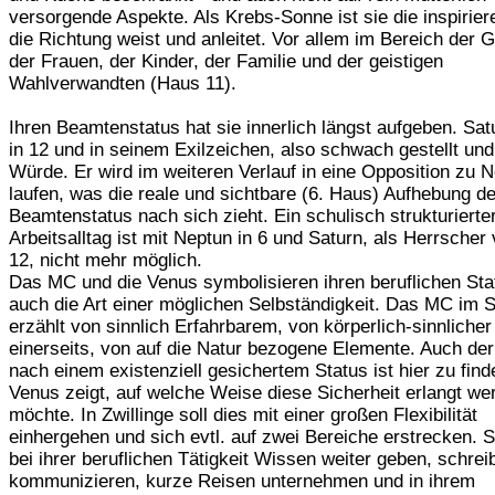
versorgende Aspekte. Als Krebs-Sonne ist sie die inspirier
die Richtung weist und anleitet. Vor allem im Bereich der G
der Frauen, der Kinder, der Familie und der geistigen
Wahlverwandten (Haus 11).
Ihren Beamtenstatus hat sie innerlich längst aufgeben. Sat
in 12 und in seinem Exilzeichen, also schwach gestellt un
Würde. Er wird im weiteren Verlauf in eine Opposition zu N
laufen, was die reale und sichtbare (6. Haus) Aufhebung d
Beamtenstatus nach sich zieht. Ein schulisch strukturierte
Arbeitsalltag ist mit Neptun in 6 und Saturn, als Herrscher 
12, nicht mehr möglich.
Das MC und die Venus symbolisieren ihren beruflichen Sta
auch die Art einer möglichen Selbständigkeit. Das MC im S
erzählt von sinnlich Erfahrbarem, von körperlich-sinnlicher
einerseits, von auf die Natur bezogene Elemente. Auch d
nach einem existenziell gesichertem Status ist hier zu find
Venus zeigt, auf welche Weise diese Sicherheit erlangt we
möchte. In Zwillinge soll dies mit einer großen Flexibilität
einhergehen und sich evtl. auf zwei Bereiche erstrecken. 
bei ihrer beruflichen Tätigkeit Wissen weiter geben, schrei
kommunizieren, kurze Reisen unternehmen und in ihrem