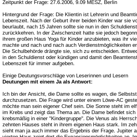
Zeitpunkt der Frage: 27.6.2006, 9.09 MESZ, Berlin
Hintergrund der Frage: Die Klientin ist Lehrerin und Beamti
Lebenszeit. Nach der Geburt ihrer beiden Kinder war sie 
beurlaubt, nach 15 Jahren sollte sie nun in den Schuldienst
zurückkehren. In der Zwischenzeit hatte sie jedoch begonn
ihrem großen Haus Yoga für Kinder anzubieten, was ihr vi
machte und nach und nach auch Verdienstmöglichkeiten er
Die Schulbehörde drängte sie, sich zu entscheiden. Entwe
in den Schuldienst oder kündigen und damit den Beamtenst
Lebenszeit für immer aufgeben.
Einige Deutungsvorschläge von Leserinnen und Lesern
Deutungen mit einem Ja als Antwort:
Ich bin der Ansicht, die Dame sollte es wagen, die Selbstst
durchzusetzen. Die Frage wird unter einem Löwe-AC gestel
möchte man sein eigener Chef sein. Die Sonne steht im el
im Krebs und zeigt das Thema an. Die Dame befindet sich
krebsmäßig in einer "Kindergruppe". Die Venus als Herrsc
zehnten Hauses steht in ihrem eigenen Haus stark. Im ze
sieht man ja auch immer das Ergebnis der Frage. Jupiter 
vierten Haus zeigt dort die Expansionsmöglichkeiten an. I