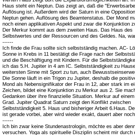
Haus steht ein Neptun. Das zeigt an, daß die "Erwerbsarbei
Auflösung ist. Außerdem wird der Saturn in eine Oppositio
Neptun gehen. Auflösung des Beamtenstatus. Der Mond m
noch einen applikativen Aspekt und zwar die Konjunktion z
Der Merkur kommt aus dem zweiten Haus. Das Haus des
Selbstwertes und der Ressourcen und des Geldes. Na, wa
------
Ich finde die Frau sollte sich selbstständig machen. AC- L
Sonne in Krebs in 11 bestätigt die Frage nach der Selbstst
und die Beschäftigung mit Kindern. Für die Selbstständigk
ich das 5.H. Jupiter in 4 am IC. Selbstständigkeit zu Haus
weitersten Sinne mit Sport zu tun, auch Bewusstseinserwe
Die Sonne läuft in ein Trigon zu Jupiter, deshalb die positiv
Mond als Nebensignifikator der Frau in 12, aber stark im e
Zeichen, bildet eine Konjunktion zu Merkur aus 2. Sie mach
Gedanken über ihre finanzielle Situation. Merkur auf einem
Grad. Jupiter Quadrat Saturn zeigt den Konflikt zwischen
Selbstständigkeit 5. Haus und bisheriger Arbeit 6.Haus. D
ist gerade vorbei, aber wird wieder exakt, dauert aber noch
------
Ich bin zwar keine Stundenastrologin, möchte es aber den
versuchen. Yoga als spirituelle Disziplin scheint mir durch