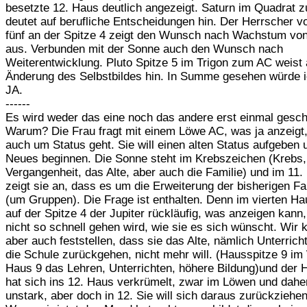
besetzte 12. Haus deutlich angezeigt. Saturn im Quadrat
deutet auf berufliche Entscheidungen hin. Der Herrscher 
fünf an der Spitze 4 zeigt den Wunsch nach Wachstum vo
aus. Verbunden mit der Sonne auch den Wunsch nach
Weiterentwicklung. Pluto Spitze 5 im Trigon zum AC weist 
Änderung des Selbstbildes hin. In Summe gesehen würde i
JA.
------
Es wird weder das eine noch das andere erst einmal gesc
Warum? Die Frau fragt mit einem Löwe AC, was ja anzeigt
auch um Status geht. Sie will einen alten Status aufgeben
Neues beginnen. Die Sonne steht im Krebszeichen (Krebs,
Vergangenheit, das Alte, aber auch die Familie) und im 11
zeigt sie an, dass es um die Erweiterung der bisherigen Fa
(um Gruppen). Die Frage ist enthalten. Denn im vierten Ha
auf der Spitze 4 der Jupiter rückläufig, was anzeigen kann
nicht so schnell gehen wird, wie sie es sich wünscht. Wir
aber auch feststellen, dass sie das Alte, nämlich Unterrich
die Schule zurückgehen, nicht mehr will. (Hausspitze 9 im
Haus 9 das Lehren, Unterrichten, höhere Bildung)und der 
hat sich ins 12. Haus verkrümelt, zwar im Löwen und daher
unstark, aber doch in 12. Sie will sich daraus zurückziehen