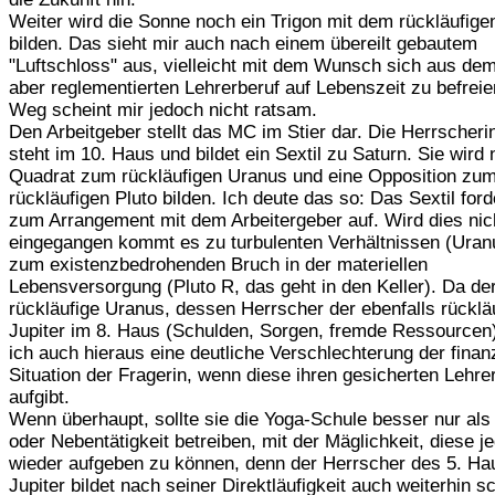
Weiter wird die Sonne noch ein Trigon mit dem rückläufig
bilden. Das sieht mir auch nach einem übereilt gebautem
"Luftschloss" aus, vielleicht mit dem Wunsch sich aus de
aber reglementierten Lehrerberuf auf Lebenszeit zu befreie
Weg scheint mir jedoch nicht ratsam.
Den Arbeitgeber stellt das MC im Stier dar. Die Herrscher
steht im 10. Haus und bildet ein Sextil zu Saturn. Sie wird 
Quadrat zum rückläufigen Uranus und eine Opposition zum
rückläufigen Pluto bilden. Ich deute das so: Das Sextil ford
zum Arrangement mit dem Arbeitergeber auf. Wird dies nic
eingegangen kommt es zu turbulenten Verhältnissen (Uran
zum existenzbedrohenden Bruch in der materiellen
Lebensversorgung (Pluto R, das geht in den Keller). Da de
rückläufige Uranus, dessen Herrscher der ebenfalls rücklä
Jupiter im 8. Haus (Schulden, Sorgen, fremde Ressourcen)
ich auch hieraus eine deutliche Verschlechterung der finanz
Situation der Fragerin, wenn diese ihren gesicherten Lehre
aufgibt.
Wenn überhaupt, sollte sie die Yoga-Schule besser nur als
oder Nebentätigkeit betreiben, mit der Mäglichkeit, diese je
wieder aufgeben zu können, denn der Herrscher des 5. Ha
Jupiter bildet nach seiner Direktläufigkeit auch weiterhin s