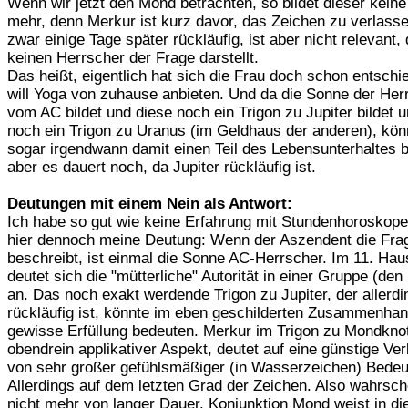
Wenn wir jetzt den Mond betrachten, so bildet dieser kein
mehr, denn Merkur ist kurz davor, das Zeichen zu verlasse
zwar einige Tage später rückläufig, ist aber nicht relevant, 
keinen Herrscher der Frage darstellt.
Das heißt, eigentlich hat sich die Frau doch schon entschi
will Yoga von zuhause anbieten. Und da die Sonne der Her
vom AC bildet und diese noch ein Trigon zu Jupiter bildet 
noch ein Trigon zu Uranus (im Geldhaus der anderen), kön
sogar irgendwann damit einen Teil des Lebensunterhaltes b
aber es dauert noch, da Jupiter rückläufig ist.
Deutungen mit einem Nein als Antwort:
Ich habe so gut wie keine Erfahrung mit Stundenhoroskope
hier dennoch meine Deutung: Wenn der Aszendent die Fra
beschreibt, ist einmal die Sonne AC-Herrscher. Im 11. Ha
deutet sich die "mütterliche" Autorität in einer Gruppe (den
an. Das noch exakt werdende Trigon zu Jupiter, der allerdi
rückläufig ist, könnte im eben geschilderten Zusammenhan
gewisse Erfüllung bedeuten. Merkur im Trigon zu Mondkno
obendrein applikativer Aspekt, deutet auf eine günstige Ve
von sehr großer gefühlsmäßiger (in Wasserzeichen) Bedeu
Allerdings auf dem letzten Grad der Zeichen. Also wahrsch
nicht mehr von langer Dauer. Konjunktion Mond weist in d