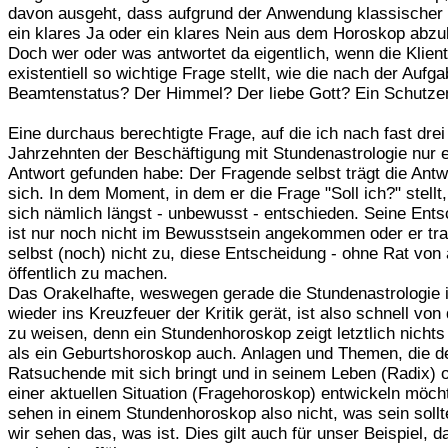
davon ausgeht, dass aufgrund der Anwendung klassischer
ein klares Ja oder ein klares Nein aus dem Horoskop abzul
Doch wer oder was antwortet da eigentlich, wenn die Klient
existentiell so wichtige Frage stellt, wie die nach der Aufga
Beamtenstatus? Der Himmel? Der liebe Gott? Ein Schutze
Eine durchaus berechtigte Frage, auf die ich nach fast drei
Jahrzehnten der Beschäftigung mit Stundenastrologie nur 
Antwort gefunden habe: Der Fragende selbst trägt die Antw
sich. In dem Moment, in dem er die Frage "Soll ich?" stellt,
sich nämlich längst - unbewusst - entschieden. Seine Ent
ist nur noch nicht im Bewusstsein angekommen oder er tra
selbst (noch) nicht zu, diese Entscheidung - ohne Rat von
öffentlich zu machen.
Das Orakelhafte, weswegen gerade die Stundenastrologie
wieder ins Kreuzfeuer der Kritik gerät, ist also schnell von
zu weisen, denn ein Stundenhoroskop zeigt letztlich nicht
als ein Geburtshoroskop auch. Anlagen und Themen, die d
Ratsuchende mit sich bringt und in seinem Leben (Radix) o
einer aktuellen Situation (Fragehoroskop) entwickeln möch
sehen in einem Stundenhoroskop also nicht, was sein sollt
wir sehen das, was ist. Dies gilt auch für unser Beispiel, da