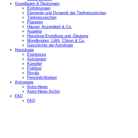
Grundlagen & Deutungen
Einführungen
Elemente und Dynamik der Tierkreiszeichen
Tierkreiszeichen
Planeten
Häuser, Aszendent & Co.
Aspekte
Horoskop-Erstellung und -Deutung
Mondknoten, Lilith, Chiron & Co.
Geschichte der Astrologie
Horoskope
Ereignisse
Astrologen
Künstler
Politiker
Royals
Persönlichkeiten
Astronews
Astro-News
Astro-News Archiv
FAQ
FAQ