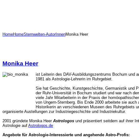
Home
Home
Sternwelten-AutorInnen
Monika Heer
Monika Heer
ist Leiterin des DAV-Ausbildungszentrums Bochum und arb
1981 als Astrologie-Lehrerin im Ruhrgebiet.
Sie hat Geschichte, Kunstgeschichte, Germanistik und P
der Ruhr-Universität in Bochum studiert und war nach d
viele Jahr Mitarbeiterin in der Praxis der homöopathische
von Ungern-Sternberg. Bis Ende 2000 arbeitete sie auch 
Historikerin an verschiedenen Museen des Ruhrgebiets u
organisierte Austellungen zur Industriegeschichte und Industriekultur.
2001 gründete Monika Heer
Astrologos
und präsentiert seitdem auf ihrer I
Astrologie auf
Astrologos.de
Angebote für Astrologie-Interessierte und angehende Astro-Profis: