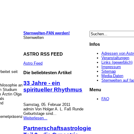
Sternwelten-FAN werden!
Sternwelten
Infos
Adressen von Astr
ASTRO
RSS FEED
Veranstaltungen
Links (gewerblich)
Astro Feed
Impressum
Sitemap
eitet seit
Die
beliebtesten Artikel
Media-Daten
Sternwelten auf f
33 Jahre - ein
hilosophie an
spiritueller Rhythmus
Menu
em Studium
n Ärztin Olga
als
FAQ
nd
Samstag, 05. Februar 2011
admin Von Holger A. L. Faß Runde
Geburtstage sind...
nternetpräsenz
Weiterlesen...
Partnerschaftsastrologie