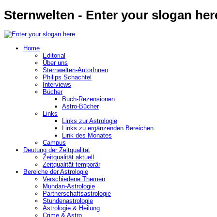
Sternwelten - Enter your slogan her
Home
Editorial
Über uns
Sternwelten-AutorInnen
Philips Schachtel
Interviews
Bücher
Buch-Rezensionen
Astro-Bücher
Links
Links zur Astrologie
Links zu ergänzenden Bereichen
Link des Monates
Campus
Deutung der Zeitqualität
Zeitqualität aktuell
Zeitqualität temporär
Bereiche der Astrologie
Verschiedene Themen
Mundan-Astrologie
Partnerschaftsastrologie
Stundenastrologie
Astrologie & Heilung
Crime & Astro